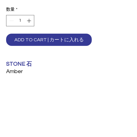
格
数量
*
ADD TO CART | カートに入れる
STONE 石
Amber
アンバー
TYPE タイプ
Rice
ライス
DIMENSIONS 寸法 (MM)
7x18