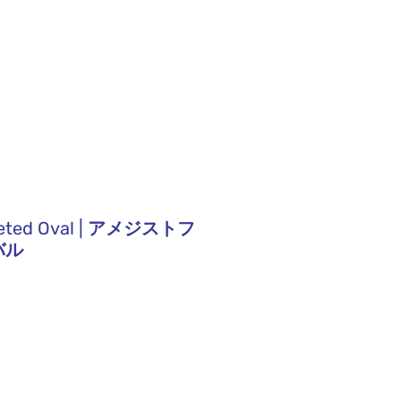
SHOP
ABOUT
VISIT
ceted Oval | アメジストフ
バル