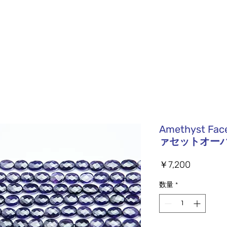
Amethyst Fa
ァセットオー
価
￥7,200
格
数量
*